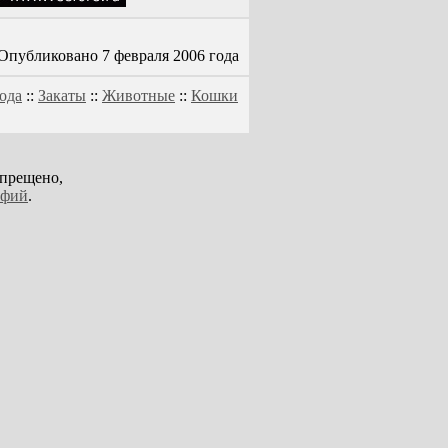
Опубликовано 7 февраля 2006 года
ода
::
Закаты
::
Животные
::
Кошки
апрещено,
афий
.