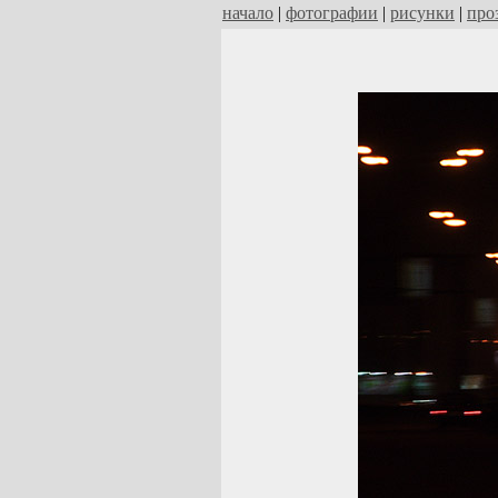
начало
|
фотографии
|
рисунки
|
про