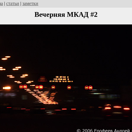
за
|
статьи
|
заметки
Вечерняя МКАД #2