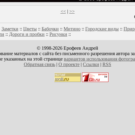
<<
|
>>
:
Заметки
::
Цветы
::
Бабочки
::
Митино
::
Городские виды
::
Прир
ли
::
Дороги и пробки
::
Рисунки
::
© 1998-2026 Ерофеев Андрей
вание материалов с сайта без письменного разрешения автора з
е указанных на этой странице
вариантов использования фотогр
Обратная связь
|
О проекте
|
Ссылки
|
RSS