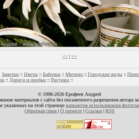
<<
|
>>
:
Заметки
::
Цветы
::
Бабочки
::
Митино
::
Городские виды
::
Прир
ли
::
Дороги и пробки
::
Рисунки
::
© 1998-2026 Ерофеев Андрей
вание материалов с сайта без письменного разрешения автора з
е указанных на этой странице
вариантов использования фотогр
Обратная связь
|
О проекте
|
Ссылки
|
RSS