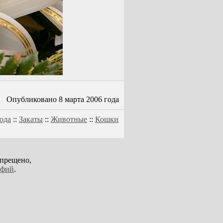
Опубликовано 8 марта 2006 года
ода
::
Закаты
::
Животные
::
Кошки
апрещено,
афий
.