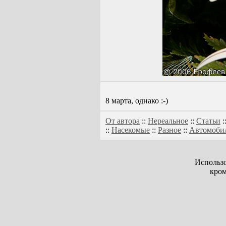
8 марта, однако :-)
От автора
::
Нереальное
::
Статьи
:
::
Насекомые
::
Разное
::
Автомоби
Использо
кром