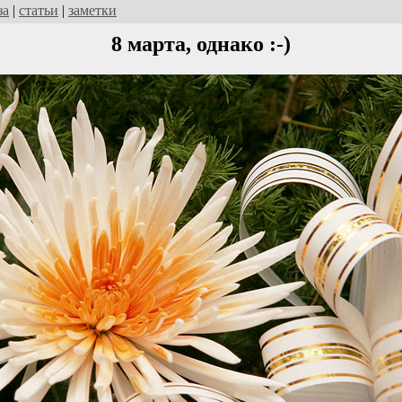
за
|
статьи
|
заметки
8 марта, однако :-)