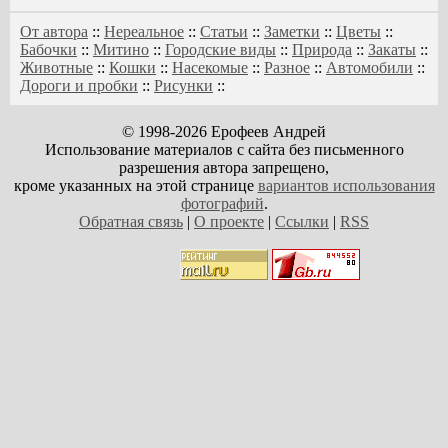
От автора
::
Нереальное
::
Статьи
::
Заметки
::
Цветы
::
Бабочки
::
Митино
::
Городские виды
::
Природа
::
Закаты
::
Животные
::
Кошки
::
Насекомые
::
Разное
::
Автомобили
::
Дороги и пробки
::
Рисунки
::
© 1998-2026 Ерофеев Андрей
Использование материалов с сайта без письменного
разрешения автора запрещено,
кроме указанных на этой странице
вариантов использования
фотографий
.
Обратная связь
|
О проекте
|
Ссылки
|
RSS