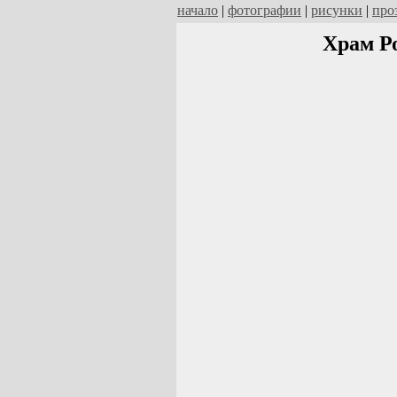
начало
|
фотографии
|
рисунки
|
про
Храм Р