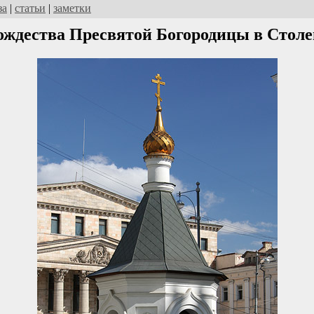
за
|
статьи
|
заметки
ождества Пресвятой Богородицы в Стол