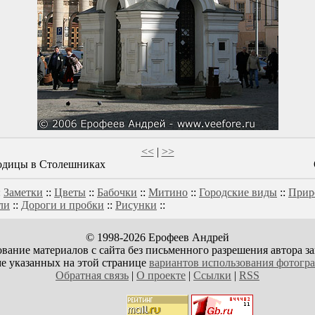
<<
|
>>
одицы в Столешниках
:
Заметки
::
Цветы
::
Бабочки
::
Митино
::
Городские виды
::
Прир
ли
::
Дороги и пробки
::
Рисунки
::
© 1998-2026 Ерофеев Андрей
вание материалов с сайта без письменного разрешения автора з
е указанных на этой странице
вариантов использования фотогр
Обратная связь
|
О проекте
|
Ссылки
|
RSS