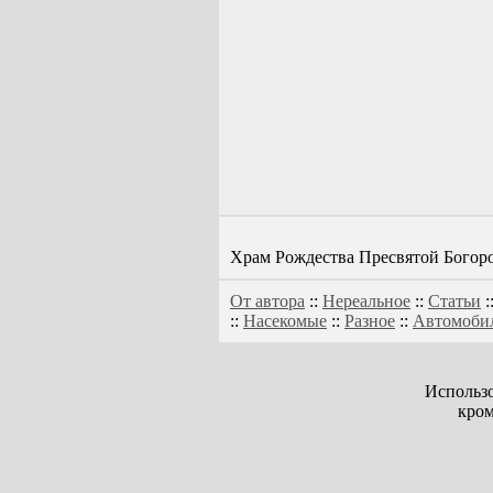
Храм Рождества Пресвятой Богор
От автора
::
Нереальное
::
Статьи
:
::
Насекомые
::
Разное
::
Автомоби
Использо
кром