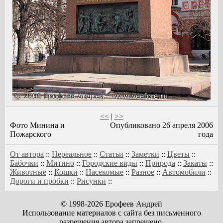
<<
|
>>
Фото Минина и
Опубликовано 26 апреля 2006
Пожарского
года
От автора
::
Нереальное
::
Статьи
::
Заметки
::
Цветы
::
Бабочки
::
Митино
::
Городские виды
::
Природа
::
Закаты
::
Животные
::
Кошки
::
Насекомые
::
Разное
::
Автомобили
::
Дороги и пробки
::
Рисунки
::
© 1998-2026 Ерофеев Андрей
Использование материалов с сайта без письменного
разрешения автора запрещено,