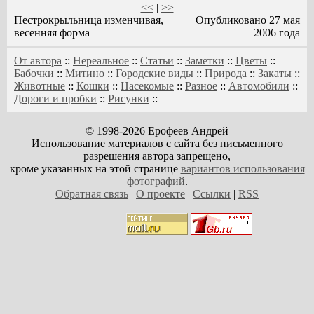
<<
|
>>
Пестрокрыльница изменчивая,
Опубликовано 27 мая
весенняя форма
2006 года
От автора
::
Нереальное
::
Статьи
::
Заметки
::
Цветы
::
Бабочки
::
Митино
::
Городские виды
::
Природа
::
Закаты
::
Животные
::
Кошки
::
Насекомые
::
Разное
::
Автомобили
::
Дороги и пробки
::
Рисунки
::
© 1998-2026 Ерофеев Андрей
Использование материалов с сайта без письменного
разрешения автора запрещено,
кроме указанных на этой странице
вариантов использования
фотографий
.
Обратная связь
|
О проекте
|
Ссылки
|
RSS