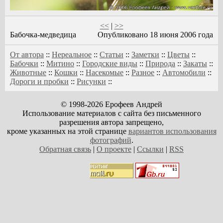
<<
|
>>
Бабочка-медведица
Опубликовано 18 июня 2006 года
От автора
::
Нереальное
::
Статьи
::
Заметки
::
Цветы
::
Бабочки
::
Митино
::
Городские виды
::
Природа
::
Закаты
::
Животные
::
Кошки
::
Насекомые
::
Разное
::
Автомобили
::
Дороги и пробки
::
Рисунки
::
© 1998-2026 Ерофеев Андрей
Использование материалов с сайта без письменного
разрешения автора запрещено,
кроме указанных на этой странице
вариантов использования
фотографий
.
Обратная связь
|
О проекте
|
Ссылки
|
RSS