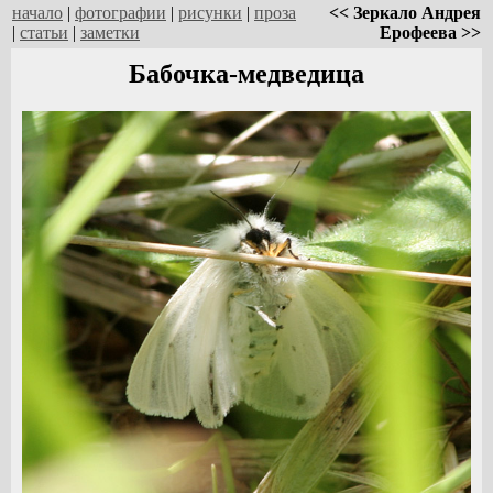
начало
|
фотографии
|
рисунки
|
проза
<< Зеркало Андрея
|
статьи
|
заметки
Ерофеева >>
Бабочка-медведица