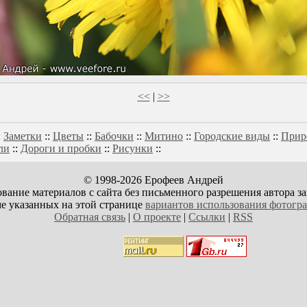
<<
|
>>
:
Заметки
::
Цветы
::
Бабочки
::
Митино
::
Городские виды
::
Прир
ли
::
Дороги и пробки
::
Рисунки
::
© 1998-2026 Ерофеев Андрей
вание материалов с сайта без письменного разрешения автора з
е указанных на этой странице
вариантов использования фотогр
Обратная связь
|
О проекте
|
Ссылки
|
RSS