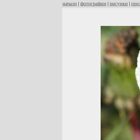
начало
|
фотографии
|
рисунки
|
про