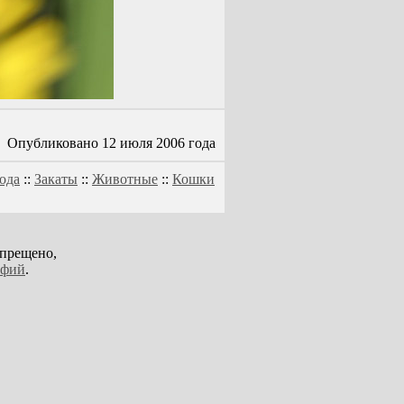
Опубликовано 12 июля 2006 года
ода
::
Закаты
::
Животные
::
Кошки
апрещено,
афий
.