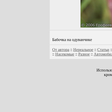
Бабочка на одуванчике
От автора
::
Нереальное
::
Статьи
:
::
Насекомые
::
Разное
::
Автомоби
Использо
кром