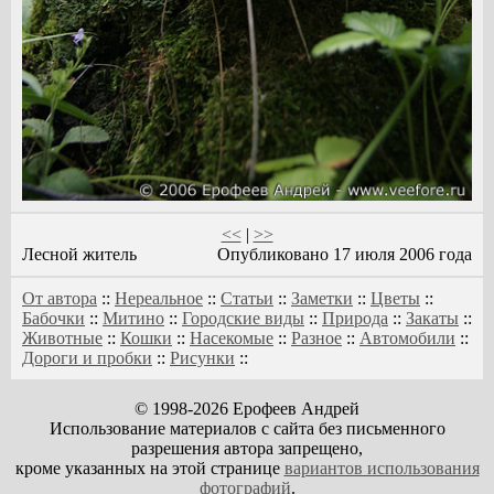
<<
|
>>
Лесной житель
Опубликовано 17 июля 2006 года
От автора
::
Нереальное
::
Статьи
::
Заметки
::
Цветы
::
Бабочки
::
Митино
::
Городские виды
::
Природа
::
Закаты
::
Животные
::
Кошки
::
Насекомые
::
Разное
::
Автомобили
::
Дороги и пробки
::
Рисунки
::
© 1998-2026 Ерофеев Андрей
Использование материалов с сайта без письменного
разрешения автора запрещено,
кроме указанных на этой странице
вариантов использования
фотографий
.