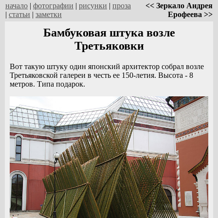
начало
|
фотографии
|
рисунки
|
проза
<< Зеркало Андрея
|
статьи
|
заметки
Ерофеева >>
Бамбуковая штука возле
Третьяковки
Вот такую штуку один японский архитектор собрал возле
Третьяковской галереи в честь ее 150-летия. Высота - 8
метров. Типа подарок.