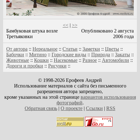
<<
|
>>
Бамбуковая штука возле
Опубликовано 2 августа
Третьяковки
2006 года
От автора
::
Нереальное
::
Статьи
::
Заметки
::
Цветы
::
Бабочки
::
Митино
::
Городские виды
::
Природа
::
Закаты
::
Животные
::
Кошки
::
Насекомые
::
Разное
::
Автомобили
::
Дороги и пробки
::
Рисунки
::
© 1998-2026 Ерофеев Андрей
Использование материалов с сайта без письменного
разрешения автора запрещено,
кроме указанных на этой странице
вариантов использования
фотографий
.
Обратная связь
|
О проекте
|
Ссылки
|
RSS