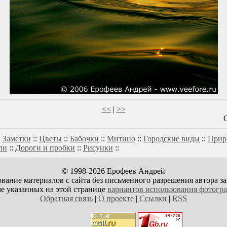
<<
|
>>
:
Заметки
::
Цветы
::
Бабочки
::
Митино
::
Городские виды
::
Прир
ли
::
Дороги и пробки
::
Рисунки
::
© 1998-2026 Ерофеев Андрей
вание материалов с сайта без письменного разрешения автора з
е указанных на этой странице
вариантов использования фотогр
Обратная связь
|
О проекте
|
Ссылки
|
RSS