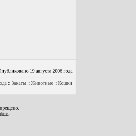
Опубликовано 19 августа 2006 года
ода
::
Закаты
::
Животные
::
Кошки
апрещено,
афий
.