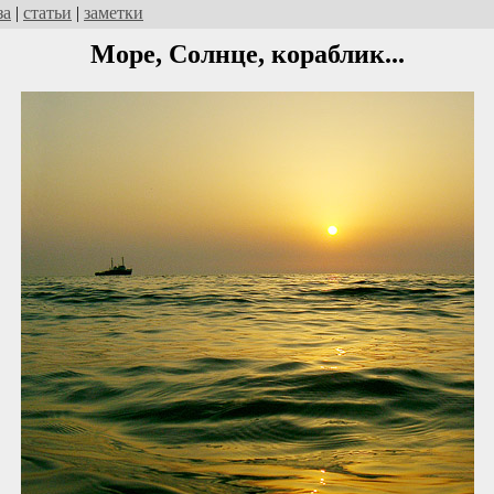
за
|
статьи
|
заметки
Море, Солнце, кораблик...