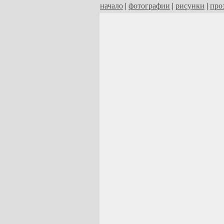
начало
|
фотографии
|
рисунки
|
про