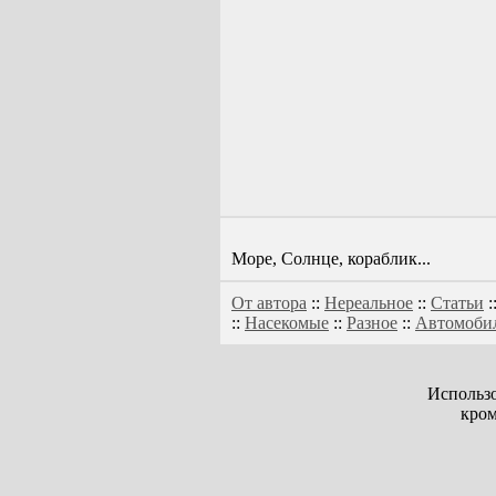
Море, Солнце, кораблик...
От автора
::
Нереальное
::
Статьи
:
::
Насекомые
::
Разное
::
Автомоби
Использо
кром