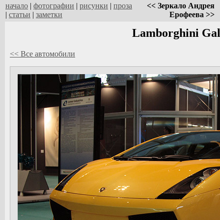
начало
|
фотографии
|
рисунки
|
проза
<< Зеркало Андрея
|
статьи
|
заметки
Ерофеева >>
Lamborghini Gal
<< Все автомобили