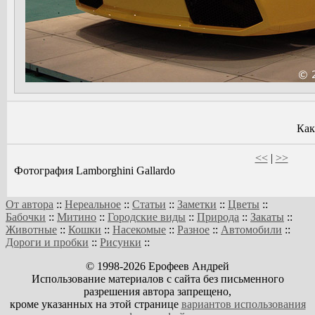
Как
<<
|
>>
Фотография Lamborghini Gallardo
От автора
::
Нереальное
::
Статьи
::
Заметки
::
Цветы
::
Бабочки
::
Митино
::
Городские виды
::
Природа
::
Закаты
::
Животные
::
Кошки
::
Насекомые
::
Разное
::
Автомобили
::
Дороги и пробки
::
Рисунки
::
© 1998-2026 Ерофеев Андрей
Использование материалов с сайта без письменного
разрешения автора запрещено,
кроме указанных на этой странице
вариантов использования